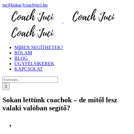
Kihagyás
juci[kukac]coachjuci.hu
Facebook
Instagram
MIBEN SEGÍTHETEK?
RÓLAM
BLOG
ÜGYFÉLSIKEREK
KAPCSOLAT
Keresés...
Sokan lettünk coachok – de mitől lesz
valaki valóban segítő?
View
Larger