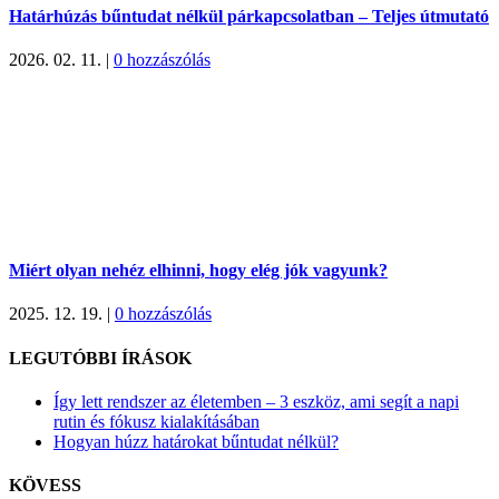
Határhúzás bűntudat nélkül párkapcsolatban – Teljes útmutató
2026. 02. 11.
|
0 hozzászólás
Miért olyan nehéz elhinni, hogy elég jók vagyunk?
2025. 12. 19.
|
0 hozzászólás
LEGUTÓBBI ÍRÁSOK
Így lett rendszer az életemben – 3 eszköz, ami segít a napi
rutin és fókusz kialakításában
Hogyan húzz határokat bűntudat nélkül?
KÖVESS