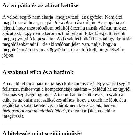
Az empátia és az alázat kettőse
A valódi segítő nem akarja „megjavítani” az ügyfelet. Nem érzi
magát okosabbnak, csupán
társnak
a másik útján. Az empátia azt
jelenti, hogy megpróbálom belülről érezni a másik világát, míg az
alázat azt, hogy nem akarom azt irányítani. E kettő együtt teremti
meg a gyógyító kapcsolatot. Aki csak technikát használ, gyakran siet
megoldásokat adni – de aki valóban jelen van, tudja, hogy a
megoldás már ott van az ügyfélben. Csak idő kell, hogy felszínre
jöjjön.
A szakmai etika és a határok
A coachingban a határok tartása kulcsfontosságú. Egy valódi segítő
felismeri, mikor van a kompetenciája határán – például ha az ügyfél
terápiás segítséget igényel. A technikai tudás itt kevés, a szakmai
etika és az önismeret szükséges ahhoz, hogy a coach ne lépje át a
segítő kapcsolat kereteit. A határok nem korlátoznak, hanem
biztonságot adnak mindkét félnek
, és fenntartják a coaching
integritását.
A hitelesség mint segítői minőség