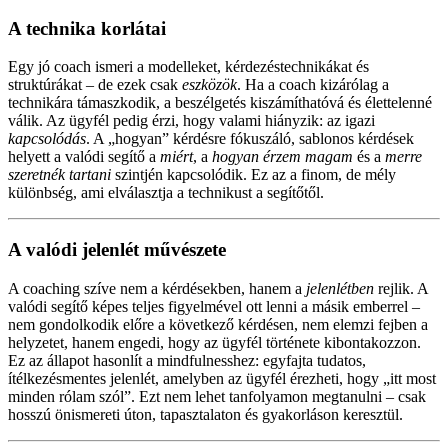
A technika korlátai
Egy jó coach ismeri a modelleket, kérdezéstechnikákat és
struktúrákat – de ezek csak
eszközök
. Ha a coach kizárólag a
technikára támaszkodik, a beszélgetés kiszámíthatóvá és élettelenné
válik. Az ügyfél pedig érzi, hogy valami hiányzik: az igazi
kapcsolódás
. A „hogyan” kérdésre fókuszáló, sablonos kérdések
helyett a valódi segítő a
miért
, a
hogyan érzem magam
és a
merre
szeretnék tartani
szintjén kapcsolódik. Ez az a finom, de mély
különbség, ami elválasztja a technikust a segítőtől.
A valódi jelenlét művészete
A coaching szíve nem a kérdésekben, hanem a
jelenlétben
rejlik. A
valódi segítő képes teljes figyelmével ott lenni a másik emberrel –
nem gondolkodik előre a következő kérdésen, nem elemzi fejben a
helyzetet, hanem engedi, hogy az ügyfél története kibontakozzon.
Ez az állapot hasonlít a mindfulnesshez: egyfajta tudatos,
ítélkezésmentes jelenlét, amelyben az ügyfél érezheti, hogy „itt most
minden rólam szól”. Ezt nem lehet tanfolyamon megtanulni – csak
hosszú önismereti úton, tapasztalaton és gyakorláson keresztül.