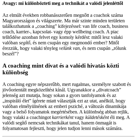
Image
Avagy: mi különbözteti meg a technikát a valódi jelenléttől
Az elmúlt években robbanásszerűen megnőtt a coachok száma
Magyarországon és világszerte. Ma már szinte minden területen
találkozhatunk a „coaching” kifejezéssel: van life coach, business
coach, karrier-, kapcsolat- vagy épp wellbeing coach. A piac
telítődése azonban felvet egy komoly kérdést: mitől lesz valaki
valóban
segítő
, és nem csupán egy megmondó ember? Mitől
érezzük, hogy valaki tényleg
velünk van
, és nem csupán „rólunk
beszél”?
A coaching mint divat és a valódi hivatás közti
különbség
A coaching egyre népszerűbb, mert rugalmas, személyre szabott és
jövőorientált megközelítést kínál. Ugyanakkor a „divatcoach”
jelenség azt mutatja, hogy sokan a gyors tanfolyamok és az
„inspiráló élet” ígérete miatt választják ezt az utat, anélkül, hogy
valóban elmélyülnének az emberi psziché, a változás dinamikája
vagy a belső folyamatok megértésében. A különbség abban rejlik,
hogy valaki a coachingot
karrierként
vagy
küldetésként
éli meg. A
valódi segítő nemcsak technikákat tanul, hanem önmagát is
folyamatosan fejleszti, hogy jelen tudjon lenni mások számára.