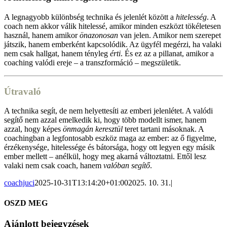
A legnagyobb különbség technika és jelenlét között a
hitelesség
. A
coach nem akkor válik hitelessé, amikor minden eszközt tökéletesen
használ, hanem amikor
önazonosan
van jelen. Amikor nem szerepet
játszik, hanem emberként kapcsolódik. Az ügyfél megérzi, ha valaki
nem csak hallgat, hanem tényleg
érti
. És ez az a pillanat, amikor a
coaching valódi ereje – a transzformáció – megszületik.
Útravaló
A technika segít, de nem helyettesíti az emberi jelenlétet. A valódi
segítő nem azzal emelkedik ki, hogy több modellt ismer, hanem
azzal, hogy képes
önmagán keresztül
teret tartani másoknak. A
coachingban a legfontosabb eszköz maga az ember: az ő figyelme,
érzékenysége, hitelessége és bátorsága, hogy ott legyen egy másik
ember mellett – anélkül, hogy meg akarná változtatni. Ettől lesz
valaki nem csak coach, hanem
valóban segítő
.
coachjuci
2025-10-31T13:14:20+01:00
2025. 10. 31.
|
OSZD MEG
Facebook
X
LinkedIn
Pinterest
Ajánlott bejegyzések