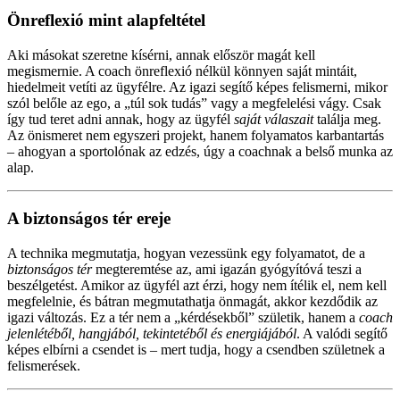
Önreflexió mint alapfeltétel
Aki másokat szeretne kísérni, annak először magát kell
megismernie. A coach önreflexió nélkül könnyen saját mintáit,
hiedelmeit vetíti az ügyfélre. Az igazi segítő képes felismerni, mikor
szól belőle az ego, a „túl sok tudás” vagy a megfelelési vágy. Csak
így tud teret adni annak, hogy az ügyfél
saját válaszait
találja meg.
Az önismeret nem egyszeri projekt, hanem folyamatos karbantartás
– ahogyan a sportolónak az edzés, úgy a coachnak a belső munka az
alap.
A biztonságos tér ereje
A technika megmutatja, hogyan vezessünk egy folyamatot, de a
biztonságos tér
megteremtése az, ami igazán gyógyítóvá teszi a
beszélgetést. Amikor az ügyfél azt érzi, hogy nem ítélik el, nem kell
megfelelnie, és bátran megmutathatja önmagát, akkor kezdődik az
igazi változás. Ez a tér nem a „kérdésekből” születik, hanem a
coach
jelenlétéből, hangjából, tekintetéből és energiájából
. A valódi segítő
képes elbírni a csendet is – mert tudja, hogy a csendben születnek a
felismerések.