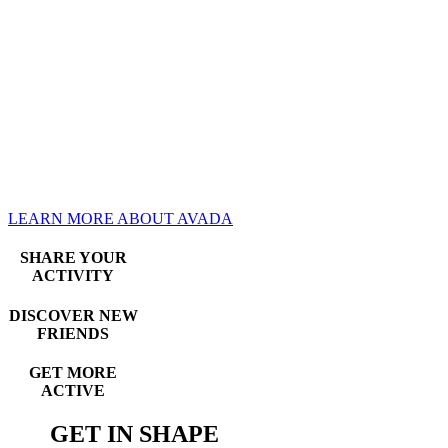
consectetur adipisicing elit,
sed do eiusmod tempor
incididunt ut labore et dolore
magna aliqua. Ut enim ad
minim veniam, quis nostrud
exercitation.
LEARN MORE ABOUT AVADA
SHARE YOUR
ACTIVITY
DISCOVER NEW
FRIENDS
GET MORE
ACTIVE
GET IN SHAPE